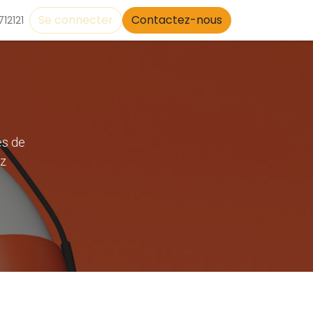
Se connecter
Contactez-nous
12121
es de
ez