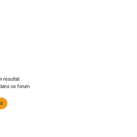
n résultat
.
 dans ce forum.
st