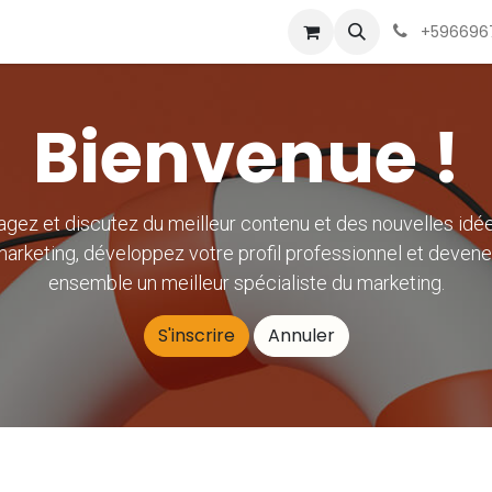
-nous
+5966967
Bienvenue !
agez et discutez du meilleur contenu et des nouvelles idé
arketing, développez votre profil professionnel et deven
ensemble un meilleur spécialiste du marketing.
S'inscrire
Annuler